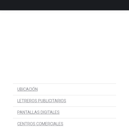
NUESTROS SOPORTES Y
SERVICIOS
I am text block. Click edit button to change this text. Lorem
ipsum dolor sit amet, consectetur adipiscing elit. Ut elit tellus,
luctus nec ullamcorper mattis, pulvinar dapibus leo.
UBICACIÓN
LETREROS PUBLICITARIOS
PANTALLAS DIGITALES
CENTROS COMERCIALES